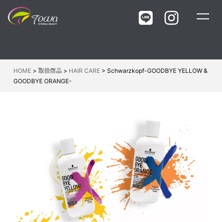
About us
Maker
News
Products
ニュース
取扱商品一覧
HOME
>
取扱商品
>
HAIR CARE
>
Schwarzkopf-GOODBYE YELLOW &
COMPANY
Makers
GOODBYE ORANGE-
東和について
メーカー一覧
Recruit
採用情報
Business
Event
イベント・セミナー
Support
開業サポート
WebShop
ウェブショップ
Contact
お問い合わせ