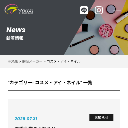
About us
Maker
News
News
Products
新着情報
ニュース
取扱商品一覧
COMPANY
Makers
東和について
メーカー一覧
Recruit
採用情報
HOME
>
取扱メーカー
>
コスメ・アイ・ネイル
Business
"カテゴリー:
コスメ・アイ・ネイル
" 一覧
Event
イベント・セミナー
Support
開業サポート
WebShop
ウェブショップ
Contact
お知らせ
2026.07.31
お問い合わせ